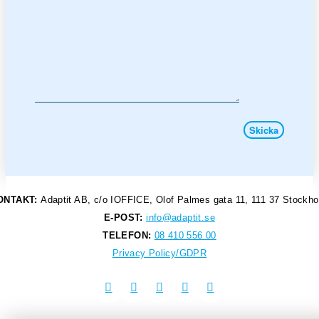
ONTAKT:
Adaptit AB, c/o IOFFICE, Olof Palmes gata 11, 111 37 Stockh
E-POST:
info@adaptit.se
TELEFON:
08 410 556 00
Privacy Policy/GDPR