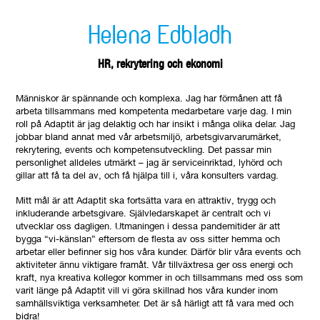
Helena Edbladh
HR, rekrytering och ekonomi
Människor är spännande och komplexa. Jag har förmånen att få
arbeta tillsammans med kompetenta medarbetare varje dag. I min
roll på Adaptit är jag delaktig och har insikt i många olika delar. Jag
jobbar bland annat med vår arbetsmiljö, arbetsgivarvarumärket,
rekrytering, events och kompetensutveckling. Det passar min
personlighet alldeles utmärkt – jag är serviceinriktad, lyhörd och
gillar att få ta del av, och få hjälpa till i, våra konsulters vardag.
Mitt mål är att Adaptit ska fortsätta vara en attraktiv, trygg och
inkluderande arbetsgivare. Självledarskapet är centralt och vi
utvecklar oss dagligen. Utmaningen i dessa pandemitider är att
bygga “vi-känslan” eftersom de flesta av oss sitter hemma och
arbetar eller befinner sig hos våra kunder. Därför blir våra events och
aktiviteter ännu viktigare framåt. Vår tillväxtresa ger oss energi och
kraft, nya kreativa kollegor kommer in och tillsammans med oss som
varit länge på Adaptit vill vi göra skillnad hos våra kunder inom
samhällsviktiga verksamheter. Det är så härligt att få vara med och
bidra!