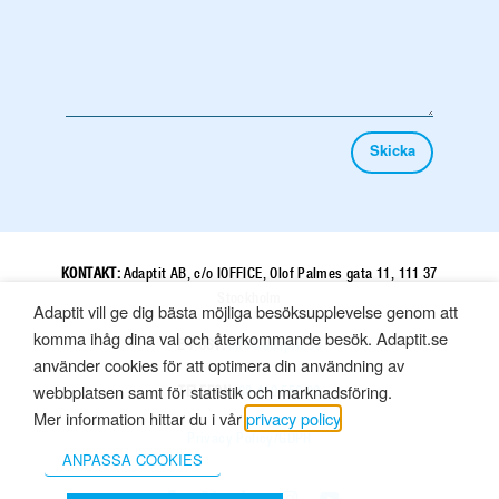
KONTAKT:
Adaptit AB, c/o IOFFICE, Olof Palmes gata 11, 111 37
Stockholm
Adaptit vill ge dig bästa möjliga besöksupplevelse genom att
komma ihåg dina val och återkommande besök. Adaptit.se
E-POST:
info@adaptit.se
använder cookies för att optimera din användning av
webbplatsen samt för statistik och marknadsföring.
TELEFON:
08 410 556 00
Mer information hittar du i vår
privacy policy
.
Privacy Policy/GDPR
ANPASSA COOKIES