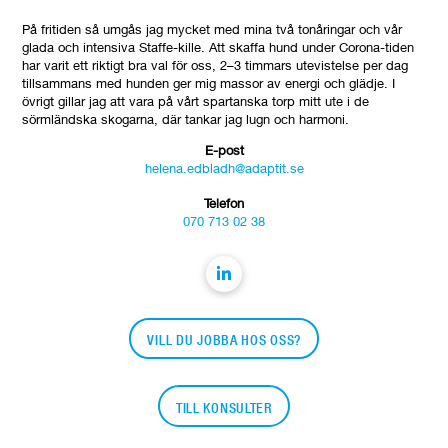
På fritiden så umgås jag mycket med mina två tonåringar och vår
glada och intensiva Staffe-kille. Att skaffa hund under Corona-tiden
har varit ett riktigt bra val för oss, 2–3 timmars utevistelse per dag
tillsammans med hunden ger mig massor av energi och glädje. I
övrigt gillar jag att vara på vårt spartanska torp mitt ute i de
sörmländska skogarna, där tankar jag lugn och harmoni.
E-post
helena.edbladh@adaptit.se
Telefon
070 713 02 38
VILL DU JOBBA HOS OSS?
TILL KONSULTER