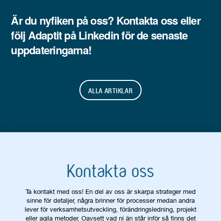
Är du nyfiken på oss?
Kontakta oss
eller
följ
Adaptit
på Linkedin för de senaste
uppdateringarna!
ALLA ARTIKLAR
Kontakta oss
Ta kontakt med oss! En del av oss är skarpa strateger med
sinne för detaljer, några brinner för processer medan andra
lever för verksamhetsutveckling, förändringsledning, projekt
eller agila metoder. Oavsett vad ni än står inför så finns det