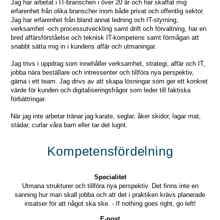
Jag har arbetat i IT-branschen i över 20 år och har skaffat mig
erfarenhet från olika branscher inom både privat och offentlig sektor.
Jag har erfarenhet från bland annat ledning och IT-styrning,
verksamhet -och processutveckling samt drift och förvaltning, har en
bred affärsförståelse och teknisk IT-kompetens samt förmågan att
snabbt sätta mig in i kundens affär och utmaningar.
Jag trivs i uppdrag som innehåller verksamhet, strategi, affär och IT,
jobba nära beställare och intressenter och tillföra nya perspektiv,
gärna i ett team. Jag drivs av att skapa lösningar som ger ett konkret
värde för kunden och digitaliseringsfrågor som leder till faktiska
förbättringar.
När jag inte arbetar tränar jag karate, seglar, åker skidor, lagar mat,
städar, curlar våra barn eller tar det lugnt.
Kompetensfördelning
Specialitet
Utmana strukturer och tillföra nya perspektiv. Det finns inte en
sanning hur man skall jobba och att det i praktiken krävs planerade
insatser för att något ska ske. - If nothing goes right, go left!
E-post