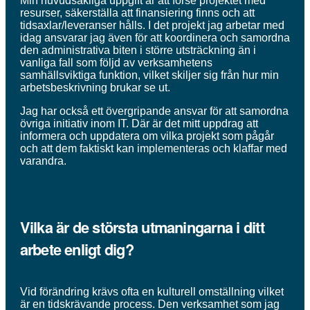
Min huvudsakliga uppgift är att förse projektet med
resurser, säkerställa att finansiering finns och att
tidsaxlar/leveranser hålls. I det projekt jag arbetar med
idag ansvarar jag även för att koordinera och samordna
den administrativa biten i större utsträckning än i
vanliga fall som följd av verksamhetens
samhällsviktiga funktion, vilket skiljer sig från hur min
arbetsbeskrivning brukar se ut.
Jag har också ett övergripande ansvar för att samordna
övriga initiativ inom IT. Där är det mitt uppdrag att
informera och uppdatera om vilka projekt som pågår
och att dem faktiskt kan implementeras och klaffar med
varandra.
Vilka är de största utmaningarna i ditt
arbete enligt dig?
Vid förändring krävs ofta en kulturell omställning vilket
är en tidskrävande process. Den verksamhet som jag