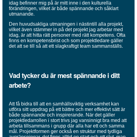
idag befinner mig på är mitt inne i den kulturella
förändringen, vilket är både spännande och såklart
utmanande.
Den huvudsakliga utmaningen i nästintill alla projekt,
vilket även stämmer in på det projekt jag arbetar med
idag, är att hitta rätt personer med rätt kompetens. Ofta
finns en kompetensbrist och som projektledare gäller
det att se till så att ett slagkraftigt team sammanställs.
Vad tycker du är mest spännande i ditt
arbete?
Att få bidra till att en samhällsviktig verksamhet kan
utföra sitt uppdrag på ett bättre och mer effektivt sätt är
både spännande och inspirerande. När det gäller
projektledarrollen i stort trivs jag vansinnigt bra med att
arbeta tillsammans i grupp där alla har ett och samma
mål. Projektformen ger också en struktur med tydliga
avgränsningar, det finns alltid en start och ett slut, man