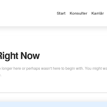
Start
Konsulter
Karriär
Right Now
o longer here or perhaps wasn't here to begin with. You might wa
.