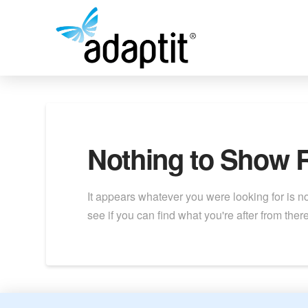
Nothing to Show 
It appears whatever you were looking for is n
see if you can find what you're after from there