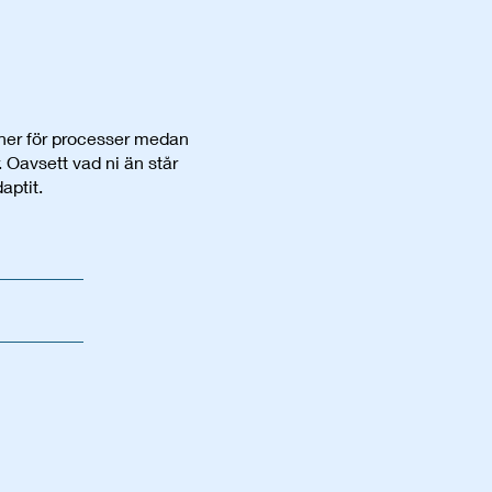
inner för processer medan
. Oavsett vad ni än står
aptit.